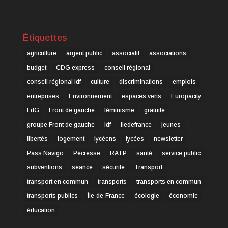
Étiquettes
agriculture
argent public
associatif
associations
budget
CDG express
conseil régional
conseil régional idf
culture
discriminations
emplois
entreprises
Environnement
espaces verts
Europacity
FdG
Front de gauche
féminisme
gratuité
groupe Front de gauche
idf
iledefrance
jeunes
libertés
logement
lycéens
lycées
newsletter
Pass Navigo
Pécresse
RATP
santé
service public
subventions
séance
sécurité
Transport
transport en commun
transports
transports en commun
transports publics
Île-de-France
écologie
économie
éducation