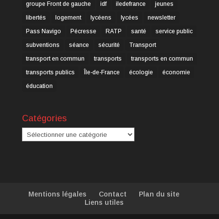
groupe Front de gauche
idf
iledefrance
jeunes
libertés
logement
lycéens
lycées
newsletter
Pass Navigo
Pécresse
RATP
santé
service public
subventions
séance
sécurité
Transport
transport en commun
transports
transports en commun
transports publics
Île-de-France
écologie
économie
éducation
Catégories
Catégories
Mentions légales
Contact
Plan du site
Liens utiles