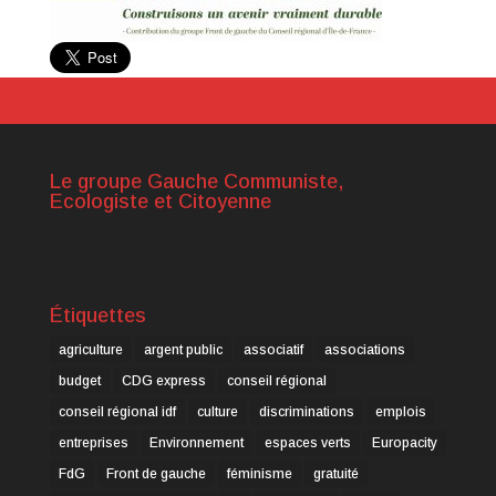
Le groupe Gauche Communiste,
Ecologiste et Citoyenne
Étiquettes
agriculture
argent public
associatif
associations
budget
CDG express
conseil régional
conseil régional idf
culture
discriminations
emplois
entreprises
Environnement
espaces verts
Europacity
FdG
Front de gauche
féminisme
gratuité