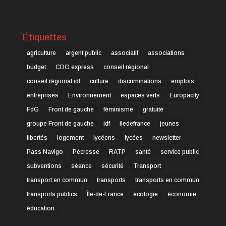
Étiquettes
agriculture
argent public
associatif
associations
budget
CDG express
conseil régional
conseil régional idf
culture
discriminations
emplois
entreprises
Environnement
espaces verts
Europacity
FdG
Front de gauche
féminisme
gratuité
groupe Front de gauche
idf
iledefrance
jeunes
libertés
logement
lycéens
lycées
newsletter
Pass Navigo
Pécresse
RATP
santé
service public
subventions
séance
sécurité
Transport
transport en commun
transports
transports en commun
transports publics
Île-de-France
écologie
économie
éducation