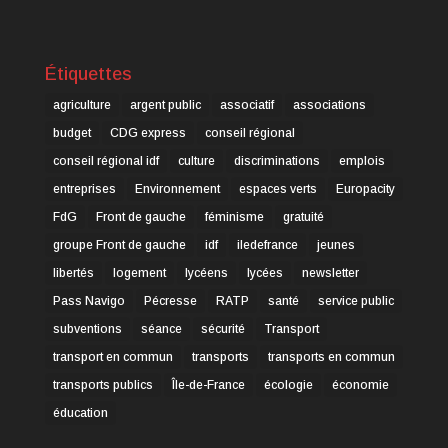
Étiquettes
agriculture
argent public
associatif
associations
budget
CDG express
conseil régional
conseil régional idf
culture
discriminations
emplois
entreprises
Environnement
espaces verts
Europacity
FdG
Front de gauche
féminisme
gratuité
groupe Front de gauche
idf
iledefrance
jeunes
libertés
logement
lycéens
lycées
newsletter
Pass Navigo
Pécresse
RATP
santé
service public
subventions
séance
sécurité
Transport
transport en commun
transports
transports en commun
transports publics
Île-de-France
écologie
économie
éducation