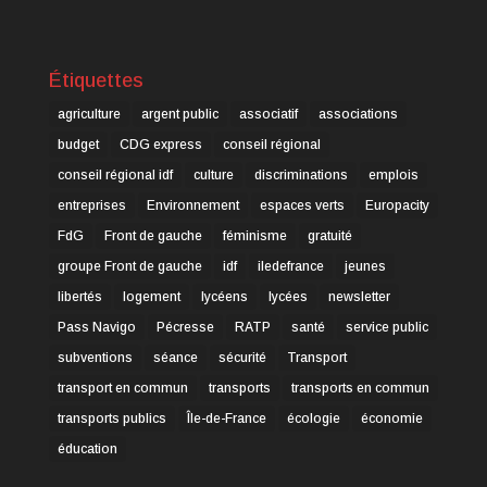
Étiquettes
agriculture
argent public
associatif
associations
budget
CDG express
conseil régional
conseil régional idf
culture
discriminations
emplois
entreprises
Environnement
espaces verts
Europacity
FdG
Front de gauche
féminisme
gratuité
groupe Front de gauche
idf
iledefrance
jeunes
libertés
logement
lycéens
lycées
newsletter
Pass Navigo
Pécresse
RATP
santé
service public
subventions
séance
sécurité
Transport
transport en commun
transports
transports en commun
transports publics
Île-de-France
écologie
économie
éducation