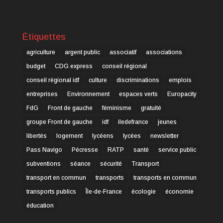
Étiquettes
agriculture
argent public
associatif
associations
budget
CDG express
conseil régional
conseil régional idf
culture
discriminations
emplois
entreprises
Environnement
espaces verts
Europacity
FdG
Front de gauche
féminisme
gratuité
groupe Front de gauche
idf
iledefrance
jeunes
libertés
logement
lycéens
lycées
newsletter
Pass Navigo
Pécresse
RATP
santé
service public
subventions
séance
sécurité
Transport
transport en commun
transports
transports en commun
transports publics
Île-de-France
écologie
économie
éducation