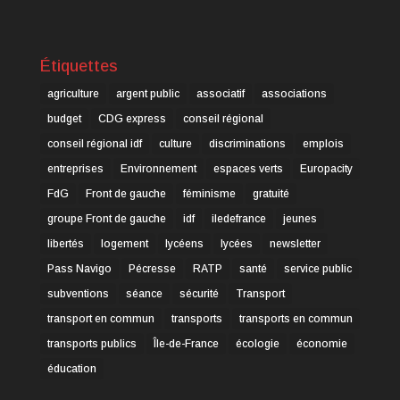
Étiquettes
agriculture
argent public
associatif
associations
budget
CDG express
conseil régional
conseil régional idf
culture
discriminations
emplois
entreprises
Environnement
espaces verts
Europacity
FdG
Front de gauche
féminisme
gratuité
groupe Front de gauche
idf
iledefrance
jeunes
libertés
logement
lycéens
lycées
newsletter
Pass Navigo
Pécresse
RATP
santé
service public
subventions
séance
sécurité
Transport
transport en commun
transports
transports en commun
transports publics
Île-de-France
écologie
économie
éducation