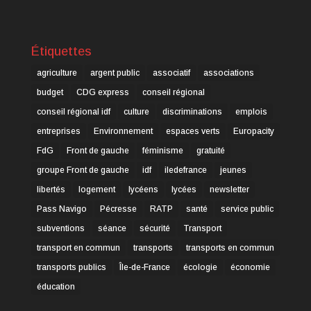
Étiquettes
agriculture
argent public
associatif
associations
budget
CDG express
conseil régional
conseil régional idf
culture
discriminations
emplois
entreprises
Environnement
espaces verts
Europacity
FdG
Front de gauche
féminisme
gratuité
groupe Front de gauche
idf
iledefrance
jeunes
libertés
logement
lycéens
lycées
newsletter
Pass Navigo
Pécresse
RATP
santé
service public
subventions
séance
sécurité
Transport
transport en commun
transports
transports en commun
transports publics
Île-de-France
écologie
économie
éducation