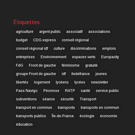
Étiquettes
agriculture
argent public
associatif
associations
budget
CDG express
conseil régional
conseil régional idf
culture
discriminations
emplois
entreprises
Environnement
espaces verts
Europacity
FdG
Front de gauche
féminisme
gratuité
groupe Front de gauche
idf
iledefrance
jeunes
libertés
logement
lycéens
lycées
newsletter
Pass Navigo
Pécresse
RATP
santé
service public
subventions
séance
sécurité
Transport
transport en commun
transports
transports en commun
transports publics
Île-de-France
écologie
économie
éducation