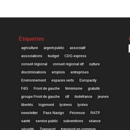
Étiquettes
C
agriculture
argent public
associatif
associations
budget
CDG express
conseil régional
conseil régional idf
culture
discriminations
emplois
entreprises
Environnement
espaces verts
Europacity
FdG
Front de gauche
féminisme
gratuité
groupe Front de gauche
idf
iledefrance
jeunes
libertés
logement
lycéens
lycées
newsletter
Pass Navigo
Pécresse
RATP
santé
service public
subventions
séance
sécurité
Transport
transport en commun