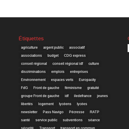
Étiquettes
C
agriculture
argent public
associatif
associations
budget
CDG express
conseil régional
conseil régional idf
culture
discriminations
emplois
entreprises
Environnement
espaces verts
Europacity
FdG
Front de gauche
féminisme
gratuité
groupe Front de gauche
idf
iledefrance
jeunes
libertés
logement
lycéens
lycées
newsletter
Pass Navigo
Pécresse
RATP
santé
service public
subventions
séance
sécurité
Transport
transport en commun