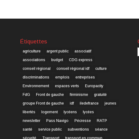
Étiquettes
C
agriculture
argent public
associatif
associations
budget
CDG express
conseil régional
conseil régional idf
culture
discriminations
emplois
entreprises
Environnement
espaces verts
Europacity
FdG
Front de gauche
féminisme
gratuité
groupe Front de gauche
idf
iledefrance
jeunes
libertés
logement
lycéens
lycées
newsletter
Pass Navigo
Pécresse
RATP
santé
service public
subventions
séance
sécurité
Transport
transport en commun