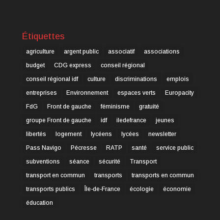
Étiquettes
agriculture
argent public
associatif
associations
budget
CDG express
conseil régional
conseil régional idf
culture
discriminations
emplois
entreprises
Environnement
espaces verts
Europacity
FdG
Front de gauche
féminisme
gratuité
groupe Front de gauche
idf
iledefrance
jeunes
libertés
logement
lycéens
lycées
newsletter
Pass Navigo
Pécresse
RATP
santé
service public
subventions
séance
sécurité
Transport
transport en commun
transports
transports en commun
transports publics
Île-de-France
écologie
économie
éducation