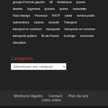
groupe Front de gauche
idf
iledefrance
jeunes
libertés
logement
lycéens
lycées
newsletter
Pass Navigo
Pécresse
RATP
santé
service public
subventions
séance
sécurité
Transport
transport en commun
transports
transports en commun
transports publics
Île-de-France
écologie
économie
éducation
Catégories
Catégories
Mentions légales
Contact
Plan du site
Liens utiles