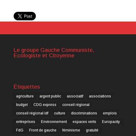
Le groupe Gauche Communiste,
Ecologiste et Citoyenne
Étiquettes
agriculture
argent public
associatif
associations
budget
CDG express
conseil régional
conseil régional idf
culture
discriminations
emplois
entreprises
Environnement
espaces verts
Europacity
FdG
Front de gauche
féminisme
gratuité