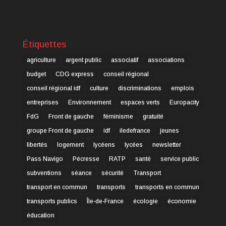
Étiquettes
agriculture
argent public
associatif
associations
budget
CDG express
conseil régional
conseil régional idf
culture
discriminations
emplois
entreprises
Environnement
espaces verts
Europacity
FdG
Front de gauche
féminisme
gratuité
groupe Front de gauche
idf
iledefrance
jeunes
libertés
logement
lycéens
lycées
newsletter
Pass Navigo
Pécresse
RATP
santé
service public
subventions
séance
sécurité
Transport
transport en commun
transports
transports en commun
transports publics
Île-de-France
écologie
économie
éducation