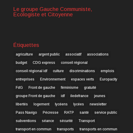
Le groupe Gauche Communiste,
Ecologiste et Citoyenne
Étiquettes
agriculture
argent public
associatif
associations
budget
CDG express
conseil régional
conseil régional idf
culture
discriminations
emplois
entreprises
Environnement
espaces verts
Europacity
FdG
Front de gauche
féminisme
gratuité
groupe Front de gauche
idf
iledefrance
jeunes
libertés
logement
lycéens
lycées
newsletter
Pass Navigo
Pécresse
RATP
santé
service public
subventions
séance
sécurité
Transport
transport en commun
transports
transports en commun