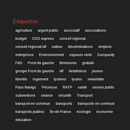
Étiquettes
agriculture
argent public
associatif
associations
budget
CDG express
conseil régional
conseil régional idf
culture
discriminations
emplois
entreprises
Environnement
espaces verts
Europacity
FdG
Front de gauche
féminisme
gratuité
groupe Front de gauche
idf
iledefrance
jeunes
libertés
logement
lycéens
lycées
newsletter
Pass Navigo
Pécresse
RATP
santé
service public
subventions
séance
sécurité
Transport
transport en commun
transports
transports en commun
transports publics
Île-de-France
écologie
économie
éducation