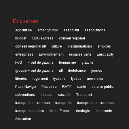
Étiquettes
agriculture
argent public
associatif
associations
budget
CDG express
conseil régional
conseil régional idf
culture
discriminations
emplois
entreprises
Environnement
espaces verts
Europacity
FdG
Front de gauche
féminisme
gratuité
groupe Front de gauche
idf
iledefrance
jeunes
libertés
logement
lycéens
lycées
newsletter
Pass Navigo
Pécresse
RATP
santé
service public
subventions
séance
sécurité
Transport
transport en commun
transports
transports en commun
transports publics
Île-de-France
écologie
économie
éducation