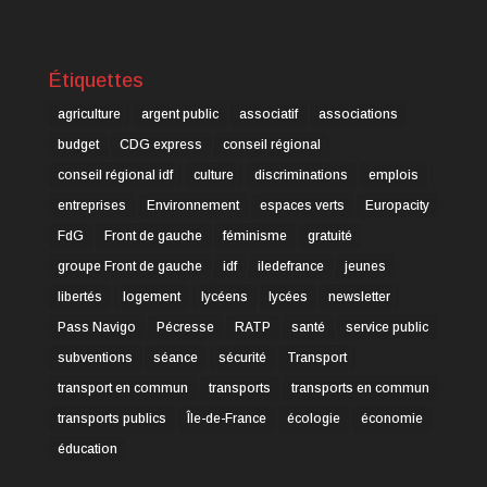
Étiquettes
agriculture
argent public
associatif
associations
budget
CDG express
conseil régional
conseil régional idf
culture
discriminations
emplois
entreprises
Environnement
espaces verts
Europacity
FdG
Front de gauche
féminisme
gratuité
groupe Front de gauche
idf
iledefrance
jeunes
libertés
logement
lycéens
lycées
newsletter
Pass Navigo
Pécresse
RATP
santé
service public
subventions
séance
sécurité
Transport
transport en commun
transports
transports en commun
transports publics
Île-de-France
écologie
économie
éducation