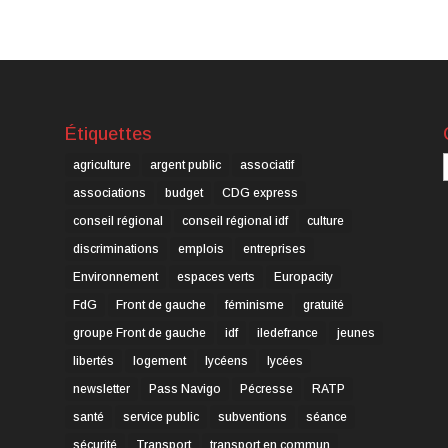
Étiquettes
C
agriculture
argent public
associatif
associations
budget
CDG express
conseil régional
conseil régional idf
culture
discriminations
emplois
entreprises
Environnement
espaces verts
Europacity
FdG
Front de gauche
féminisme
gratuité
groupe Front de gauche
idf
iledefrance
jeunes
libertés
logement
lycéens
lycées
newsletter
Pass Navigo
Pécresse
RATP
santé
service public
subventions
séance
sécurité
Transport
transport en commun