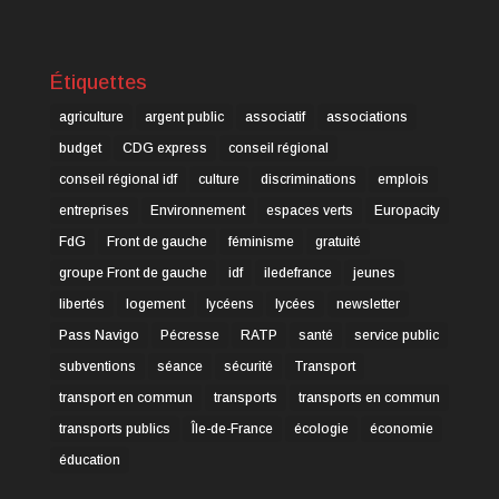
Étiquettes
agriculture
argent public
associatif
associations
budget
CDG express
conseil régional
conseil régional idf
culture
discriminations
emplois
entreprises
Environnement
espaces verts
Europacity
FdG
Front de gauche
féminisme
gratuité
groupe Front de gauche
idf
iledefrance
jeunes
libertés
logement
lycéens
lycées
newsletter
Pass Navigo
Pécresse
RATP
santé
service public
subventions
séance
sécurité
Transport
transport en commun
transports
transports en commun
transports publics
Île-de-France
écologie
économie
éducation