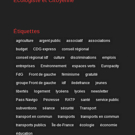
Ecologiste et Citoyenne
Étiquettes
agriculture
argent public
associatif
associations
budget
CDG express
conseil régional
conseil régional idf
culture
discriminations
emplois
entreprises
Environnement
espaces verts
Europacity
FdG
Front de gauche
féminisme
gratuité
groupe Front de gauche
idf
iledefrance
jeunes
libertés
logement
lycéens
lycées
newsletter
Pass Navigo
Pécresse
RATP
santé
service public
subventions
séance
sécurité
Transport
transport en commun
transports
transports en commun
transports publics
Île-de-France
écologie
économie
éducation