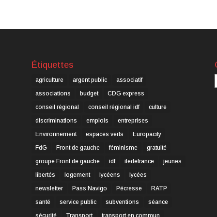
Étiquettes
C
agriculture
argent public
associatif
associations
budget
CDG express
conseil régional
conseil régional idf
culture
discriminations
emplois
entreprises
Environnement
espaces verts
Europacity
FdG
Front de gauche
féminisme
gratuité
groupe Front de gauche
idf
iledefrance
jeunes
libertés
logement
lycéens
lycées
newsletter
Pass Navigo
Pécresse
RATP
santé
service public
subventions
séance
sécurité
Transport
transport en commun