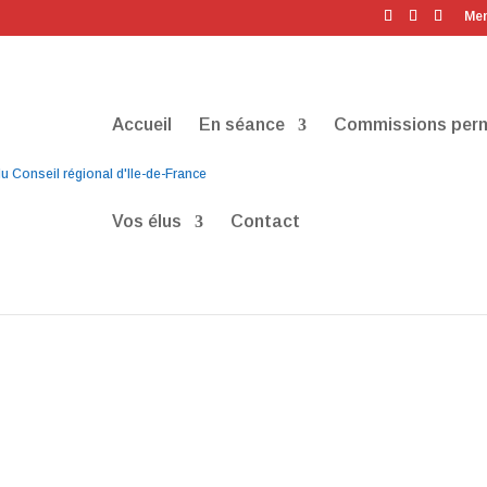
Men
Accueil
En séance
Commissions per
Vos élus
Contact
resHD-17