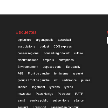
Étiquettes
C
agriculture
argent public
associatif
associations
budget
CDG express
conseil régional
conseil régional idf
culture
discriminations
emplois
entreprises
Environnement
espaces verts
Europacity
FdG
Front de gauche
féminisme
gratuité
groupe Front de gauche
idf
iledefrance
jeunes
libertés
logement
lycéens
lycées
newsletter
Pass Navigo
Pécresse
RATP
santé
service public
subventions
séance
sécurité
Transport
transport en commun