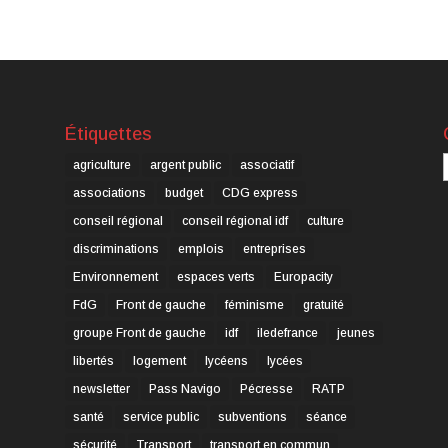
Étiquettes
C
agriculture
argent public
associatif
associations
budget
CDG express
conseil régional
conseil régional idf
culture
discriminations
emplois
entreprises
Environnement
espaces verts
Europacity
FdG
Front de gauche
féminisme
gratuité
groupe Front de gauche
idf
iledefrance
jeunes
libertés
logement
lycéens
lycées
newsletter
Pass Navigo
Pécresse
RATP
santé
service public
subventions
séance
sécurité
Transport
transport en commun