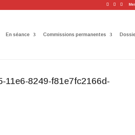
Men
En séance
Commissions permanentes
Dossie
5-11e6-8249-f81e7fc2166d-