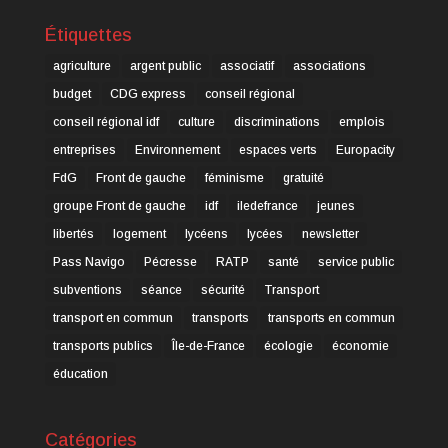
Étiquettes
agriculture
argent public
associatif
associations
budget
CDG express
conseil régional
conseil régional idf
culture
discriminations
emplois
entreprises
Environnement
espaces verts
Europacity
FdG
Front de gauche
féminisme
gratuité
groupe Front de gauche
idf
iledefrance
jeunes
libertés
logement
lycéens
lycées
newsletter
Pass Navigo
Pécresse
RATP
santé
service public
subventions
séance
sécurité
Transport
transport en commun
transports
transports en commun
transports publics
Île-de-France
écologie
économie
éducation
Catégories