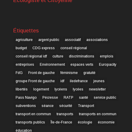
Ecologiste et Citoyenne
Étiquettes
agriculture
argent public
associatif
associations
budget
CDG express
conseil régional
conseil régional idf
culture
discriminations
emplois
entreprises
Environnement
espaces verts
Europacity
FdG
Front de gauche
féminisme
gratuité
groupe Front de gauche
idf
iledefrance
jeunes
libertés
logement
lycéens
lycées
newsletter
Pass Navigo
Pécresse
RATP
santé
service public
subventions
séance
sécurité
Transport
transport en commun
transports
transports en commun
transports publics
Île-de-France
écologie
économie
éducation