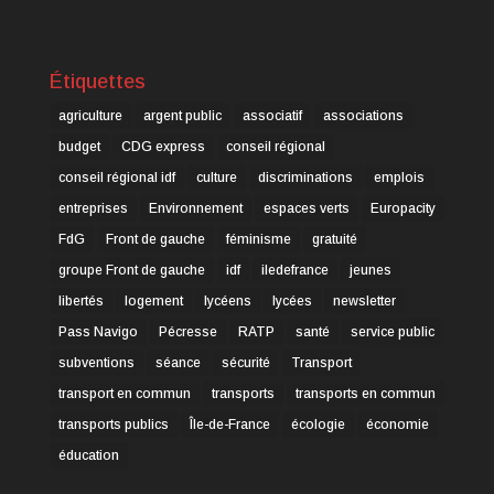
Étiquettes
agriculture
argent public
associatif
associations
budget
CDG express
conseil régional
conseil régional idf
culture
discriminations
emplois
entreprises
Environnement
espaces verts
Europacity
FdG
Front de gauche
féminisme
gratuité
groupe Front de gauche
idf
iledefrance
jeunes
libertés
logement
lycéens
lycées
newsletter
Pass Navigo
Pécresse
RATP
santé
service public
subventions
séance
sécurité
Transport
transport en commun
transports
transports en commun
transports publics
Île-de-France
écologie
économie
éducation