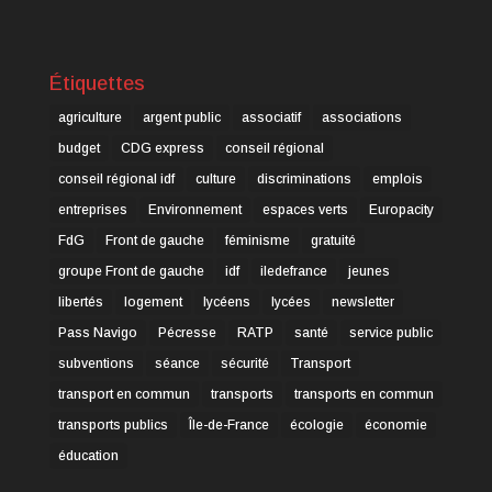
Étiquettes
agriculture
argent public
associatif
associations
budget
CDG express
conseil régional
conseil régional idf
culture
discriminations
emplois
entreprises
Environnement
espaces verts
Europacity
FdG
Front de gauche
féminisme
gratuité
groupe Front de gauche
idf
iledefrance
jeunes
libertés
logement
lycéens
lycées
newsletter
Pass Navigo
Pécresse
RATP
santé
service public
subventions
séance
sécurité
Transport
transport en commun
transports
transports en commun
transports publics
Île-de-France
écologie
économie
éducation