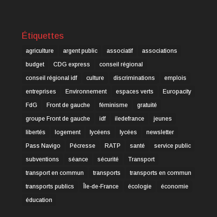
Étiquettes
agriculture
argent public
associatif
associations
budget
CDG express
conseil régional
conseil régional idf
culture
discriminations
emplois
entreprises
Environnement
espaces verts
Europacity
FdG
Front de gauche
féminisme
gratuité
groupe Front de gauche
idf
iledefrance
jeunes
libertés
logement
lycéens
lycées
newsletter
Pass Navigo
Pécresse
RATP
santé
service public
subventions
séance
sécurité
Transport
transport en commun
transports
transports en commun
transports publics
Île-de-France
écologie
économie
éducation