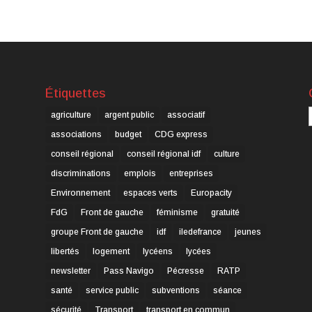
Étiquettes
C
agriculture
argent public
associatif
associations
budget
CDG express
conseil régional
conseil régional idf
culture
discriminations
emplois
entreprises
Environnement
espaces verts
Europacity
FdG
Front de gauche
féminisme
gratuité
groupe Front de gauche
idf
iledefrance
jeunes
libertés
logement
lycéens
lycées
newsletter
Pass Navigo
Pécresse
RATP
santé
service public
subventions
séance
sécurité
Transport
transport en commun