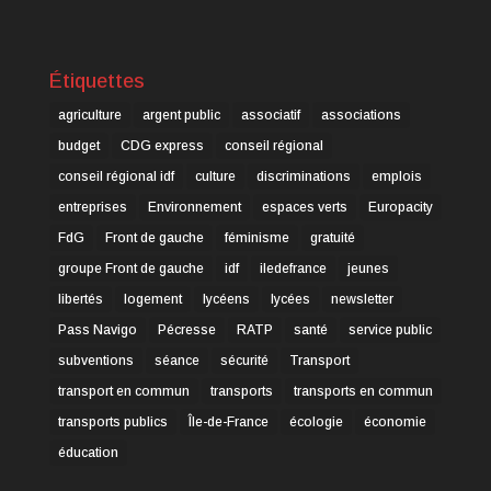
Étiquettes
agriculture
argent public
associatif
associations
budget
CDG express
conseil régional
conseil régional idf
culture
discriminations
emplois
entreprises
Environnement
espaces verts
Europacity
FdG
Front de gauche
féminisme
gratuité
groupe Front de gauche
idf
iledefrance
jeunes
libertés
logement
lycéens
lycées
newsletter
Pass Navigo
Pécresse
RATP
santé
service public
subventions
séance
sécurité
Transport
transport en commun
transports
transports en commun
transports publics
Île-de-France
écologie
économie
éducation