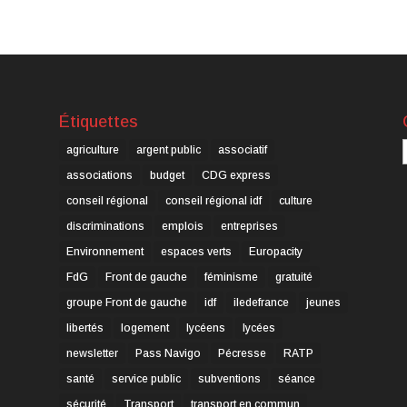
Étiquettes
C
agriculture
argent public
associatif
associations
budget
CDG express
conseil régional
conseil régional idf
culture
discriminations
emplois
entreprises
Environnement
espaces verts
Europacity
FdG
Front de gauche
féminisme
gratuité
groupe Front de gauche
idf
iledefrance
jeunes
libertés
logement
lycéens
lycées
newsletter
Pass Navigo
Pécresse
RATP
santé
service public
subventions
séance
sécurité
Transport
transport en commun