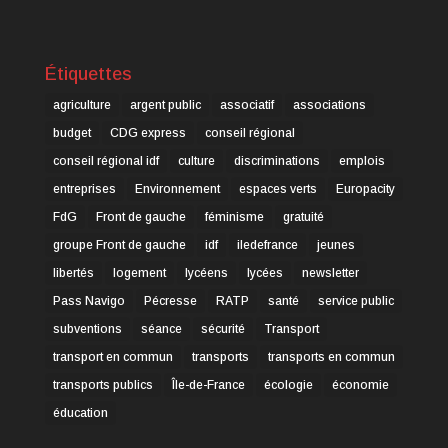
Étiquettes
agriculture
argent public
associatif
associations
budget
CDG express
conseil régional
conseil régional idf
culture
discriminations
emplois
entreprises
Environnement
espaces verts
Europacity
FdG
Front de gauche
féminisme
gratuité
groupe Front de gauche
idf
iledefrance
jeunes
libertés
logement
lycéens
lycées
newsletter
Pass Navigo
Pécresse
RATP
santé
service public
subventions
séance
sécurité
Transport
transport en commun
transports
transports en commun
transports publics
Île-de-France
écologie
économie
éducation