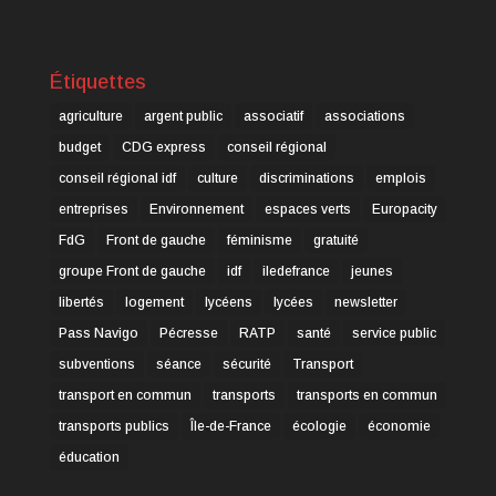
Étiquettes
agriculture
argent public
associatif
associations
budget
CDG express
conseil régional
conseil régional idf
culture
discriminations
emplois
entreprises
Environnement
espaces verts
Europacity
FdG
Front de gauche
féminisme
gratuité
groupe Front de gauche
idf
iledefrance
jeunes
libertés
logement
lycéens
lycées
newsletter
Pass Navigo
Pécresse
RATP
santé
service public
subventions
séance
sécurité
Transport
transport en commun
transports
transports en commun
transports publics
Île-de-France
écologie
économie
éducation