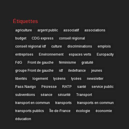
Étiquettes
agriculture
argent public
associatif
associations
budget
CDG express
conseil régional
conseil régional idf
culture
discriminations
emplois
entreprises
Environnement
espaces verts
Europacity
FdG
Front de gauche
féminisme
gratuité
groupe Front de gauche
idf
iledefrance
jeunes
libertés
logement
lycéens
lycées
newsletter
Pass Navigo
Pécresse
RATP
santé
service public
subventions
séance
sécurité
Transport
transport en commun
transports
transports en commun
transports publics
Île-de-France
écologie
économie
éducation