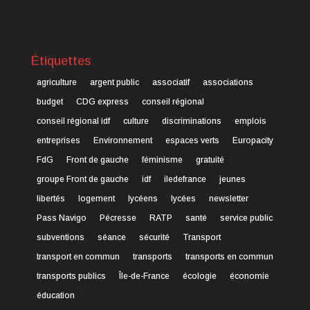
Étiquettes
agriculture
argent public
associatif
associations
budget
CDG express
conseil régional
conseil régional idf
culture
discriminations
emplois
entreprises
Environnement
espaces verts
Europacity
FdG
Front de gauche
féminisme
gratuité
groupe Front de gauche
idf
iledefrance
jeunes
libertés
logement
lycéens
lycées
newsletter
Pass Navigo
Pécresse
RATP
santé
service public
subventions
séance
sécurité
Transport
transport en commun
transports
transports en commun
transports publics
Île-de-France
écologie
économie
éducation