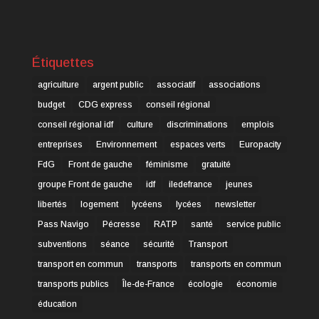
Étiquettes
agriculture
argent public
associatif
associations
budget
CDG express
conseil régional
conseil régional idf
culture
discriminations
emplois
entreprises
Environnement
espaces verts
Europacity
FdG
Front de gauche
féminisme
gratuité
groupe Front de gauche
idf
iledefrance
jeunes
libertés
logement
lycéens
lycées
newsletter
Pass Navigo
Pécresse
RATP
santé
service public
subventions
séance
sécurité
Transport
transport en commun
transports
transports en commun
transports publics
Île-de-France
écologie
économie
éducation