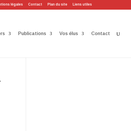
tions légales
Contact
Plan du site
Liens utiles
rs
Publications
Vos élus
Contact
L