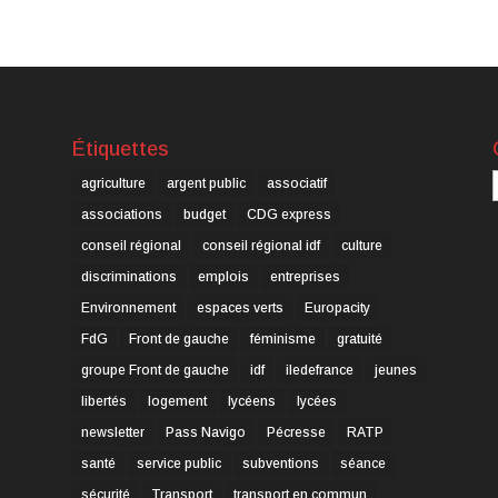
Étiquettes
C
agriculture
argent public
associatif
associations
budget
CDG express
conseil régional
conseil régional idf
culture
discriminations
emplois
entreprises
Environnement
espaces verts
Europacity
FdG
Front de gauche
féminisme
gratuité
groupe Front de gauche
idf
iledefrance
jeunes
libertés
logement
lycéens
lycées
newsletter
Pass Navigo
Pécresse
RATP
santé
service public
subventions
séance
sécurité
Transport
transport en commun