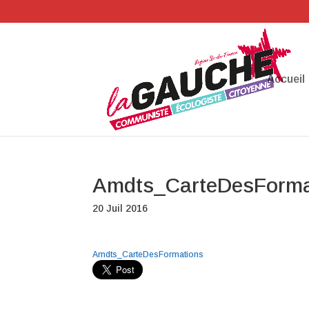
Accueil
Amdts_CarteDesForma
20 Juil 2016
Amdts_CarteDesFormations