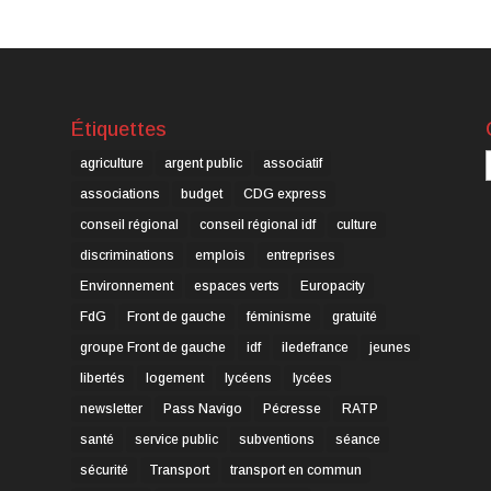
Étiquettes
C
agriculture
argent public
associatif
associations
budget
CDG express
conseil régional
conseil régional idf
culture
discriminations
emplois
entreprises
Environnement
espaces verts
Europacity
FdG
Front de gauche
féminisme
gratuité
groupe Front de gauche
idf
iledefrance
jeunes
libertés
logement
lycéens
lycées
newsletter
Pass Navigo
Pécresse
RATP
santé
service public
subventions
séance
sécurité
Transport
transport en commun