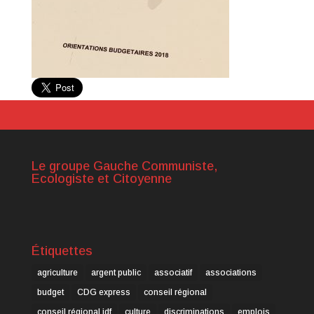
Le groupe Gauche Communiste,
Ecologiste et Citoyenne
Étiquettes
agriculture
argent public
associatif
associations
budget
CDG express
conseil régional
conseil régional idf
culture
discriminations
emplois