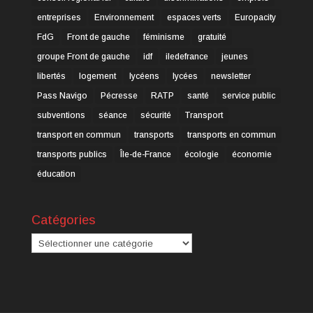
entreprises
Environnement
espaces verts
Europacity
FdG
Front de gauche
féminisme
gratuité
groupe Front de gauche
idf
iledefrance
jeunes
libertés
logement
lycéens
lycées
newsletter
Pass Navigo
Pécresse
RATP
santé
service public
subventions
séance
sécurité
Transport
transport en commun
transports
transports en commun
transports publics
Île-de-France
écologie
économie
éducation
Catégories
Catégories