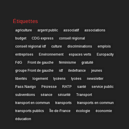
Étiquettes
agriculture
argent public
associatif
associations
budget
CDG express
conseil régional
conseil régional idf
culture
discriminations
emplois
entreprises
Environnement
espaces verts
Europacity
FdG
Front de gauche
féminisme
gratuité
groupe Front de gauche
idf
iledefrance
jeunes
libertés
logement
lycéens
lycées
newsletter
Pass Navigo
Pécresse
RATP
santé
service public
subventions
séance
sécurité
Transport
transport en commun
transports
transports en commun
transports publics
Île-de-France
écologie
économie
éducation