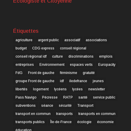
Ecologiste et Citoyenne
Étiquettes
agriculture
argent public
associatif
associations
budget
CDG express
conseil régional
conseil régional idf
culture
discriminations
emplois
entreprises
Environnement
espaces verts
Europacity
FdG
Front de gauche
féminisme
gratuité
groupe Front de gauche
idf
iledefrance
jeunes
libertés
logement
lycéens
lycées
newsletter
Pass Navigo
Pécresse
RATP
santé
service public
subventions
séance
sécurité
Transport
transport en commun
transports
transports en commun
transports publics
Île-de-France
écologie
économie
éducation