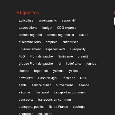
Étiquettes
C
agriculture
argent public
associatif
associations
budget
CDG express
conseil régional
conseil régional idf
culture
discriminations
emplois
entreprises
Environnement
espaces verts
Europacity
FdG
Front de gauche
féminisme
gratuité
groupe Front de gauche
idf
iledefrance
jeunes
libertés
logement
lycéens
lycées
newsletter
Pass Navigo
Pécresse
RATP
santé
service public
subventions
séance
sécurité
Transport
transport en commun
transports
transports en commun
transports publics
Île-de-France
écologie
économie
éducation