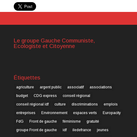
Le groupe Gauche Communiste,
Ecologiste et Citoyenne
Étiquettes
agriculture
argent public
associatif
associations
budget
CDG express
conseil régional
conseil régional idf
culture
discriminations
emplois
entreprises
Environnement
espaces verts
Europacity
FdG
Front de gauche
féminisme
gratuité
groupe Front de gauche
idf
iledefrance
jeunes