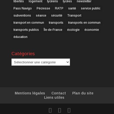
libertés
logement
lycéens
lycées
newsletter
Pass Navigo
Pécresse
RATP
santé
service public
subventions
séance
sécurité
Transport
transport en commun
transports
transports en commun
transports publics
Île-de-France
écologie
économie
éducation
Catégories
Catégories
Mentions légales
Contact
Plan du site
Liens utiles