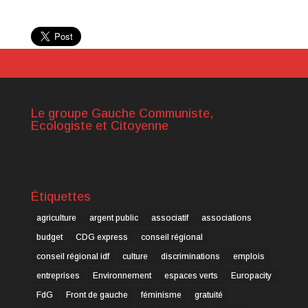
Le groupe Gauche Communiste,
Ecologiste et Citoyenne
Étiquettes
agriculture
argent public
associatif
associations
budget
CDG express
conseil régional
conseil régional idf
culture
discriminations
emplois
entreprises
Environnement
espaces verts
Europacity
FdG
Front de gauche
féminisme
gratuité