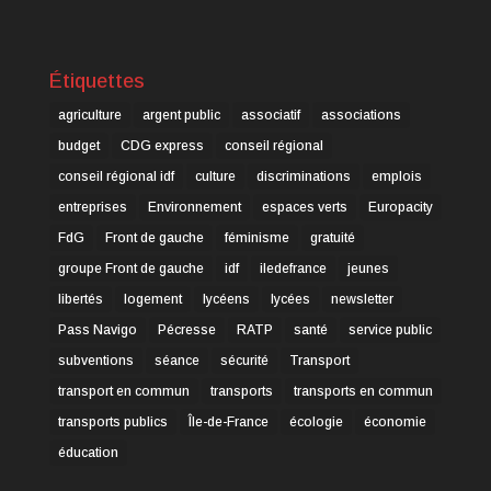
Étiquettes
agriculture
argent public
associatif
associations
budget
CDG express
conseil régional
conseil régional idf
culture
discriminations
emplois
entreprises
Environnement
espaces verts
Europacity
FdG
Front de gauche
féminisme
gratuité
groupe Front de gauche
idf
iledefrance
jeunes
libertés
logement
lycéens
lycées
newsletter
Pass Navigo
Pécresse
RATP
santé
service public
subventions
séance
sécurité
Transport
transport en commun
transports
transports en commun
transports publics
Île-de-France
écologie
économie
éducation