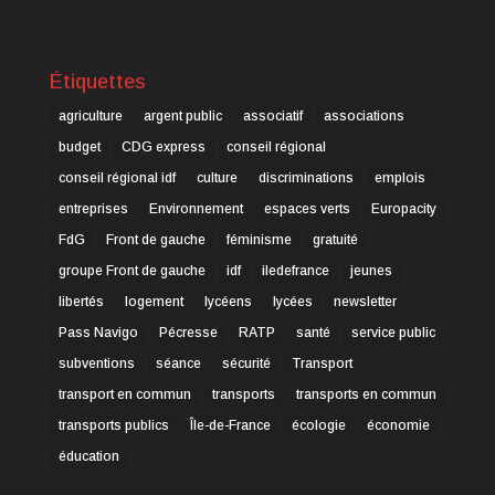
Étiquettes
agriculture
argent public
associatif
associations
budget
CDG express
conseil régional
conseil régional idf
culture
discriminations
emplois
entreprises
Environnement
espaces verts
Europacity
FdG
Front de gauche
féminisme
gratuité
groupe Front de gauche
idf
iledefrance
jeunes
libertés
logement
lycéens
lycées
newsletter
Pass Navigo
Pécresse
RATP
santé
service public
subventions
séance
sécurité
Transport
transport en commun
transports
transports en commun
transports publics
Île-de-France
écologie
économie
éducation