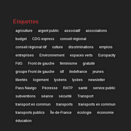
Étiquettes
agriculture
argent public
associatif
associations
budget
CDG express
conseil régional
conseil régional idf
culture
discriminations
emplois
entreprises
Environnement
espaces verts
Europacity
FdG
Front de gauche
féminisme
gratuité
groupe Front de gauche
idf
iledefrance
jeunes
libertés
logement
lycéens
lycées
newsletter
Pass Navigo
Pécresse
RATP
santé
service public
subventions
séance
sécurité
Transport
transport en commun
transports
transports en commun
transports publics
Île-de-France
écologie
économie
éducation